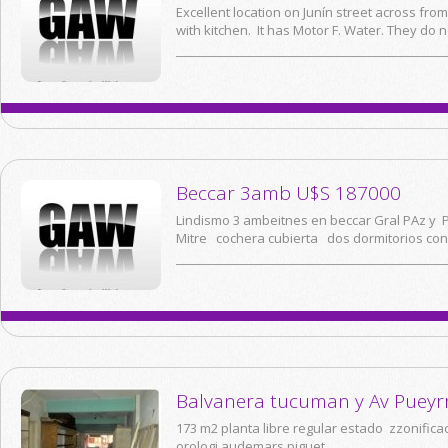
Excellent location on Junín street across f
with kitchen. It has Motor F. Water. They do no
Beccar 3amb U$S 187000
Lindismo 3 ambeitnes en beccar Gral PAz y P
Mitre cochera cubierta dos dormitorios con 
Balvanera tucuman y Av Puey
173 m2 planta libre regular estado zzonifica
orologi audemars piguet...