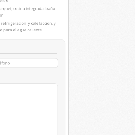
 Mitre
arquet, cocina integrada, baño
con
la refrrigeracion
y calefaccion, y
o para el agua caliente.